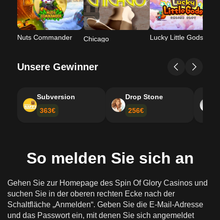
Nuts Commander
Lucky Little Gods
Chicago
S
Unsere Gewinner
Subversion
Drop Stone
C
363€
256€
So melden Sie sich an
Gehen Sie zur Homepage des Spin Of Glory Casinos und
suchen Sie in der oberen rechten Ecke nach der
Schaltfläche „Anmelden“. Geben Sie die E-Mail-Adresse
und das Passwort ein, mit denen Sie sich angemeldet