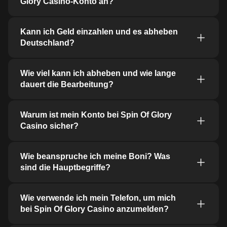
Glory Casino-Konto an?
Kann ich Geld einzahlen und es abheben
Deutschland?
Wie viel kann ich abheben und wie lange
dauert die Bearbeitung?
Warum ist mein Konto bei Spin Of Glory
Casino sicher?
Wie beanspruche ich meine Boni? Was
sind die Hauptbegriffe?
Wie verwende ich mein Telefon, um mich
bei Spin Of Glory Casino anzumelden?