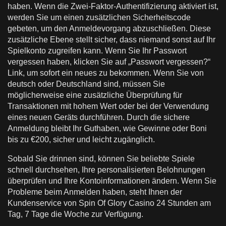
haben. Wenn die Zwei-Faktor-Authentifizierung aktiviert ist,
werden Sie um einen zusätzlichen Sicherheitscode
gebeten, um den Anmeldevorgang abzuschließen. Diese
zusätzliche Ebene stellt sicher, dass niemand sonst auf Ihr
Spielkonto zugreifen kann. Wenn Sie Ihr Passwort
vergessen haben, klicken Sie auf „Passwort vergessen?“
Link, um sofort ein neues zu bekommen. Wenn Sie von
deutsch oder Deutschland sind, müssen Sie
möglicherweise eine zusätzliche Überprüfung für
Transaktionen mit hohem Wert oder bei der Verwendung
eines neuen Geräts durchführen. Durch die sichere
Anmeldung bleibt Ihr Guthaben, wie Gewinne oder Boni
bis zu €200, sicher und leicht zugänglich.
Sobald Sie drinnen sind, können Sie beliebte Spiele
schnell durchsehen, Ihre personalisierten Belohnungen
überprüfen und Ihre Kontoinformationen ändern. Wenn Sie
Probleme beim Anmelden haben, steht Ihnen der
Kundenservice von Spin Of Glory Casino 24 Stunden am
Tag, 7 Tage die Woche zur Verfügung.