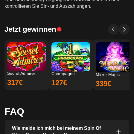
kontrollieren Sie Ein- und Auszahlungen.
Jetzt gewinnen
Secret Admirer
Champagne
Mirror Magic
317€
127€
339€
FAQ
Wie melde ich mich bei meinem Spin Of