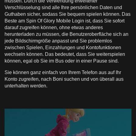
müssen. Durch die Verwendung erweiterter
Verschlüsselung sind alle Ihre persönlichen Daten und
Guthaben sicher, sodass Sie bequem spielen können. Das
Beste am Spin Of Glory Mobile Login ist, dass Sie sofort
darauf zugreifen können, ohne etwas anderes
herunterladen zu müssen, die Benutzeroberfläche sich an
jede Bildschirmgröße anpasst und Sie problemlos
zwischen Spielen, Einzahlungen und Kontofunktionen
wechseln können. Das bedeutet, dass Sie weiterspielen
können, egal ob Sie im Bus oder in einer Pause sind.
Sie können ganz einfach von Ihrem Telefon aus auf Ihr
Konto zugreifen, nach Boni suchen und von überall aus
unterhalten werden.