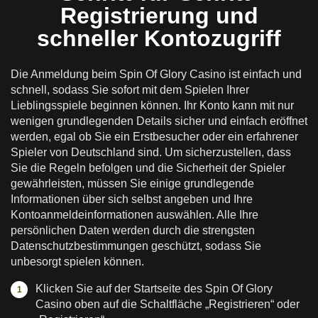
Registrierung und
schneller Kontozugriff
Die Anmeldung beim Spin Of Glory Casino ist einfach und
schnell, sodass Sie sofort mit dem Spielen Ihrer
Lieblingsspiele beginnen können. Ihr Konto kann mit nur
wenigen grundlegenden Details sicher und einfach eröffnet
werden, egal ob Sie ein Erstbesucher oder ein erfahrener
Spieler von Deutschland sind. Um sicherzustellen, dass
Sie die Regeln befolgen und die Sicherheit der Spieler
gewährleisten, müssen Sie einige grundlegende
Informationen über sich selbst angeben und Ihre
Kontoanmeldeinformationen auswählen. Alle Ihre
persönlichen Daten werden durch die strengsten
Datenschutzbestimmungen geschützt, sodass Sie
unbesorgt spielen können.
Klicken Sie auf der Startseite des Spin Of Glory
Casino oben auf die Schaltfläche „Registrieren“ oder