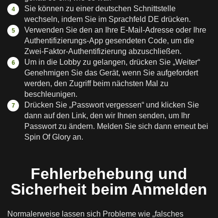
Sie können zu einer deutschen Schnittstelle
wechseln, indem Sie im Sprachfeld DE drücken.
Verwenden Sie den an Ihre E-Mail-Adresse oder Ihre
Authentifizierungs-App gesendeten Code, um die
Zwei-Faktor-Authentifizierung abzuschließen.
Um in die Lobby zu gelangen, drücken Sie „Weiter“
Genehmigen Sie das Gerät, wenn Sie aufgefordert
werden, den Zugriff beim nächsten Mal zu
beschleunigen.
Drücken Sie „Passwort vergessen“ und klicken Sie
dann auf den Link, den wir Ihnen senden, um Ihr
Passwort zu ändern. Melden Sie sich dann erneut bei
Spin Of Glory an.
Fehlerbehebung und
Sicherheit beim Anmelden
Normalerweise lassen sich Probleme wie „falsches