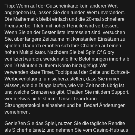
Tipp: Wenn auf der Gutscheinkarte kein anderer Wert
angegeben ist, lassen Sie den runden Wert unverändert.
Die Mathematik bleibt einfach und die 20-mal schnellere
Freigabe bei Titeln mit hoher Rendite wird verbessert.
Wenn Sie an der Bestenliste interessiert sind, versuchen
Sie, über längere Zeiträume mit konstanten Einsätzen zu
spielen. Dadurch erhöhen sich Ihre Chancen auf einen
hohen Multiplikator. Nachdem Sie bei Spin Of Glory
verifiziert wurden, werden alle Ihre Belohnungen innerhalb
von 10 Minuten zu Ihrem Konto hinzugefügt. Wir
verwenden klare Timer, Tooltips auf der Seite und Echtzeit-
Werbeverfolgung, um sicherzustellen, dass Sie immer
wissen, wie die Dinge laufen, wie viel Zeit noch übrig ist
und welche Grenzen es gibt. Chatten Sie mit dem Support,
wenn etwas nicht stimmt. Unser Team kann
Sitzungsprotokolle einsehen und bei Bedarf Änderungen
vornehmen.
Genießen Sie das Spiel, nutzen Sie die tägliche Rendite
als Sicherheitsnetz und nehmen Sie vom Casino-Hub aus