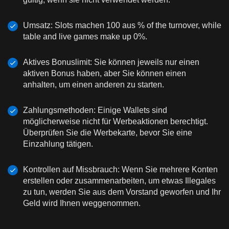
Umsatz: Slots machen 100 aus % of the turnover, while
table and live games make up 0%.
Aktives Bonuslimit: Sie können jeweils nur einen
aktiven Bonus haben, aber Sie können einen
anhalten, um einen anderen zu starten.
Zahlungsmethoden: Einige Wallets sind
möglicherweise nicht für Werbeaktionen berechtigt.
Überprüfen Sie die Werbekarte, bevor Sie eine
Einzahlung tätigen.
Kontrollen auf Missbrauch: Wenn Sie mehrere Konten
erstellen oder zusammenarbeiten, um etwas Illegales
zu tun, werden Sie aus dem Vorstand geworfen und Ihr
Geld wird Ihnen weggenommen.