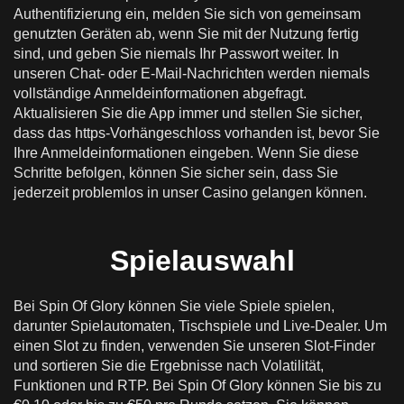
Authentifizierung ein, melden Sie sich von gemeinsam
genutzten Geräten ab, wenn Sie mit der Nutzung fertig
sind, und geben Sie niemals Ihr Passwort weiter. In
unseren Chat- oder E-Mail-Nachrichten werden niemals
vollständige Anmeldeinformationen abgefragt.
Aktualisieren Sie die App immer und stellen Sie sicher,
dass das https-Vorhängeschloss vorhanden ist, bevor Sie
Ihre Anmeldeinformationen eingeben. Wenn Sie diese
Schritte befolgen, können Sie sicher sein, dass Sie
jederzeit problemlos in unser Casino gelangen können.
Spielauswahl
Bei Spin Of Glory können Sie viele Spiele spielen,
darunter Spielautomaten, Tischspiele und Live-Dealer. Um
einen Slot zu finden, verwenden Sie unseren Slot-Finder
und sortieren Sie die Ergebnisse nach Volatilität,
Funktionen und RTP. Bei Spin Of Glory können Sie bis zu