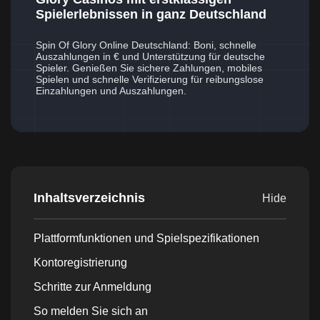
Spielerlebnissen in ganz Deutschland
Spin Of Glory Online Deutschland: Boni, schnelle
Auszahlungen in € und Unterstützung für deutsche
Spieler. Genießen Sie sichere Zahlungen, mobiles
Spielen und schnelle Verifizierung für reibungslose
Einzahlungen und Auszahlungen.
Inhaltsverzeichnis
Hide
Plattformfunktionen und Spielspezifikationen
Kontoregistrierung
Schritte zur Anmeldung
So melden Sie sich an