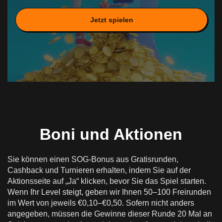
Jetzt spielen
Boni und Aktionen
Sie können einen SOG-Bonus aus Gratisrunden,
Cashback und Turnieren erhalten, indem Sie auf der
Aktionsseite auf „Ja“ klicken, bevor Sie das Spiel starten.
Wenn Ihr Level steigt, geben wir Ihnen 50–100 Freirunden
im Wert von jeweils €0,10–€0,50. Sofern nicht anders
angegeben, müssen die Gewinne dieser Runde 20 Mal an