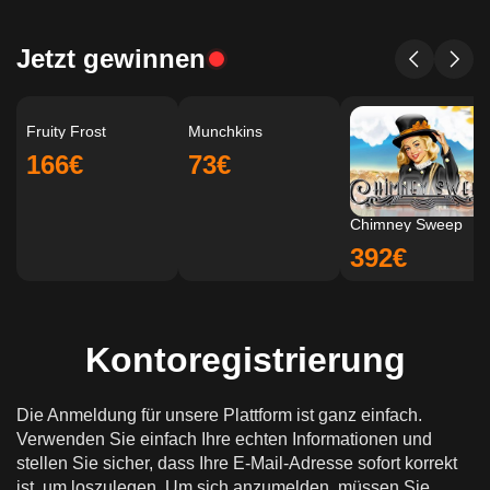
Jetzt gewinnen
Fruity Frost
Munchkins
Chimney Sweep
166€
73€
392€
Kontoregistrierung
Die Anmeldung für unsere Plattform ist ganz einfach.
Verwenden Sie einfach Ihre echten Informationen und
stellen Sie sicher, dass Ihre E-Mail-Adresse sofort korrekt
ist, um loszulegen. Um sich anzumelden, müssen Sie