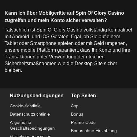
Kann ich über Mobilgeräte auf Spin Of Glory Casino
zugreifen und mein Konto sicher verwalten?
Tatsächlich ist Spin Of Glory Casino vollständig kompatibel
mit Android- und iOS-Geräten. Egal, ob Sie auf einem
Tablet oder Smartphone spielen oder mit Geld umgehen,
unsere mobile Plattform garantiert, dass Ihr Konto und Ihre
Transaktionen unter Verwendung der gleichen
Sicherheitsmaßnahmen wie die Desktop-Site sicher
bleiben.
Nutzungsbedingungen
Top-Seiten
Cookie-richtlinie
App
Datenschutzrichtlinie
Bonus
Allgemeine
Promo-Code
Geschäftsbedingungen
Bonus ohne Einzahlung
Verantwortungsvolles