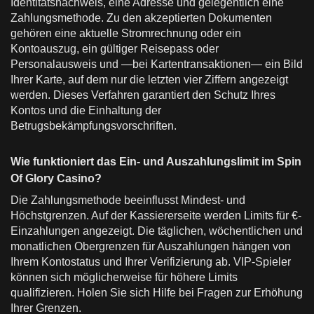
Identitätsnachweis, eine Adresse und gelegentlich eine
Zahlungsmethode. Zu den akzeptierten Dokumenten
gehören eine aktuelle Stromrechnung oder ein
Kontoauszug, ein gültiger Reisepass oder
Personalausweis und —bei Kartentransaktionen— ein Bild
Ihrer Karte, auf dem nur die letzten vier Ziffern angezeigt
werden. Dieses Verfahren garantiert den Schutz Ihres
Kontos und die Einhaltung der
Betrugsbekämpfungsvorschriften.
Wie funktioniert das Ein- und Auszahlungslimit im Spin
Of Glory Casino?
Die Zahlungsmethode beeinflusst Mindest- und
Höchstgrenzen. Auf der Kassiererseite werden Limits für €-
Einzahlungen angezeigt. Die täglichen, wöchentlichen und
monatlichen Obergrenzen für Auszahlungen hängen von
Ihrem Kontostatus und Ihrer Verifizierung ab. VIP-Spieler
können sich möglicherweise für höhere Limits
qualifizieren. Holen Sie sich Hilfe bei Fragen zur Erhöhung
Ihrer Grenzen.