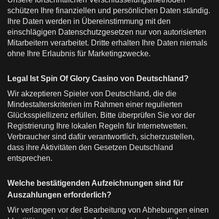
schützen Ihre finanziellen und persönlichen Daten ständig.
Ihre Daten werden in Übereinstimmung mit den
einschlägigen Datenschutzgesetzen nur von autorisierten
Mitarbeitern verarbeitet. Dritte erhalten Ihre Daten niemals
ohne Ihre Erlaubnis für Marketingzwecke.
Legal Ist Spin Of Glory Casino von Deutschland?
Wir akzeptieren Spieler von Deutschland, die die
Mindestalterskriterien im Rahmen einer regulierten
Glücksspiellizenz erfüllen. Bitte überprüfen Sie vor der
Registrierung Ihre lokalen Regeln für Internetwetten.
Verbraucher sind dafür verantwortlich, sicherzustellen,
dass ihre Aktivitäten den Gesetzen Deutschland
entsprechen.
Welche bestätigenden Aufzeichnungen sind für
Auszahlungen erforderlich?
Wir verlangen vor der Bearbeitung von Abhebungen einen