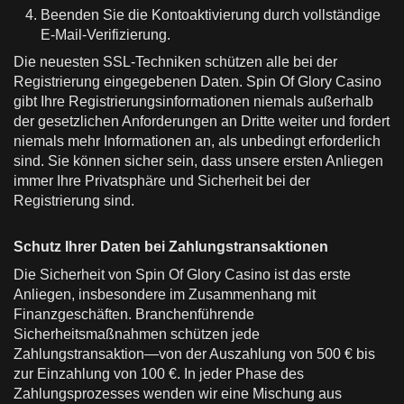
Beenden Sie die Kontoaktivierung durch vollständige
E-Mail-Verifizierung.
Die neuesten SSL-Techniken schützen alle bei der
Registrierung eingegebenen Daten. Spin Of Glory Casino
gibt Ihre Registrierungsinformationen niemals außerhalb
der gesetzlichen Anforderungen an Dritte weiter und fordert
niemals mehr Informationen an, als unbedingt erforderlich
sind. Sie können sicher sein, dass unsere ersten Anliegen
immer Ihre Privatsphäre und Sicherheit bei der
Registrierung sind.
Schutz Ihrer Daten bei Zahlungstransaktionen
Die Sicherheit von Spin Of Glory Casino ist das erste
Anliegen, insbesondere im Zusammenhang mit
Finanzgeschäften. Branchenführende
Sicherheitsmaßnahmen schützen jede
Zahlungstransaktion—von der Auszahlung von 500 € bis
zur Einzahlung von 100 €. In jeder Phase des
Zahlungsprozesses wenden wir eine Mischung aus