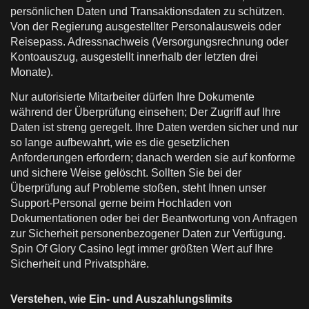
persönlichen Daten und Transaktionsdaten zu schützen.
Von der Regierung ausgestellter Personalausweis oder
Reisepass. Adressnachweis (Versorgungsrechnung oder
Kontoauszug, ausgestellt innerhalb der letzten drei
Monate).
Nur autorisierte Mitarbeiter dürfen Ihre Dokumente
während der Überprüfung einsehen; Der Zugriff auf Ihre
Daten ist streng geregelt. Ihre Daten werden sicher und nur
so lange aufbewahrt, wie es die gesetzlichen
Anforderungen erfordern; danach werden sie auf konforme
und sichere Weise gelöscht. Sollten Sie bei der
Überprüfung auf Probleme stoßen, steht Ihnen unser
Support-Personal gerne beim Hochladen von
Dokumentationen oder bei der Beantwortung von Anfragen
zur Sicherheit personenbezogener Daten zur Verfügung.
Spin Of Glory Casino legt immer größten Wert auf Ihre
Sicherheit und Privatsphäre.
Verstehen, wie Ein- und Auszahlungslimits