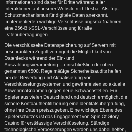
Informationen sind daher für Dritte während aller
Interaktionen auf unserer Website nicht lesbar. Als Top-
Schutzmechanismus für digitale Daten anerkannt,
implementierten wichtige Verschlüsselungsmaßnahmen
eine 256-Bit-SSL-Verschlüsselung für alle
Datenübertragungen.
Die verschlüsselte Datenspeicherung auf Servern mit
beschränktem Zugriff verringert die Möglichkeit von
Datenlecks während der Ein- und
Auszahlungsverarbeitung —einschließlich der oben
genannten €500. Regelmäßige Sicherheitsaudits helfen
bei der Bewertung und Aktualisierung von
Verschlüsselungssystemen und gewährleisten so aktuelle
Abwehrmaßnahmen gegen neue Schwachstellen. Für
Spieler aus vielen Deutschland und deutsch ermöglicht die
sichere Kontoauthentifizierung eine Identitätsüberprüfung,
ohne Ihre Daten preiszugeben. Eine wichtige Ebene des
Spielerschutzes ist das Engagement von Spin Of Glory
Casino für erstklassige Verschlüsselung. Ständige
technologische Verbesserungen werden uns dabei helfen,